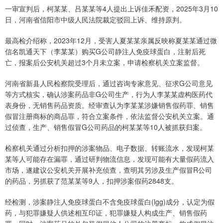
一审宣判后，柯某某、吕某某等4人提出上诉佳禾配资，2025年3月10
日，河南省信阳市中级人民法院裁定驳回上诉、维持原判。
最高检介绍称，2023年12月，受害人夏某某亲属反映称夏某某通过微
信名凯通天下（李某某）购买G公司静注人免疫球蛋白，注射后死
亡，报案后公安机关超过3个月未立案，申请检察机关立案监督。
河南省新县人民检察院受理后，通过咨询专家意见、征求G公司意见
等方式核实，确认涉案药品非G公司生产，行为人李某某虚构医药代
表身份，无销售药品资质。经审查认为李某某涉嫌销售假药罪、销售
假冒注册商标的商品罪，符合立案条件，依法监督公安机关立案。通
过侦查，生产、销售假冒G公司药品的柯某某等10人被抓获归案。
检察机关通过分析扣押的涉案物品、电子数据、转账流水，发现柯某
某等人可能存在漏罪，通过研判物流信息，发现可能有大量假药流入
市场，遂建议公安机关开展补充侦查，查明其另涉及生产假冒R公司
的药品，另抓获了范某某等9人，扣押涉案假药2848支。
经检测，涉案静注人免疫球蛋白不含免疫球蛋白(lgg)成分，认定为假
药，与犯罪嫌疑人供述相互印证，犯罪嫌疑人构成生产、销售假药