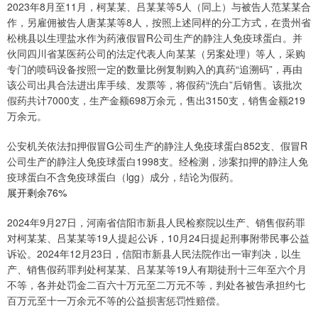
2023年8月至11月，柯某某、吕某某等5人（同上）与被告人范某某合
作，另雇佣被告人唐某某等8人，按照上述同样的分工方式，在贵州省
松桃县以生理盐水作为药液假冒R公司生产的静注人免疫球蛋白。并
伙同四川省某医药公司的法定代表人向某某（另案处理）等人，采购
专门的喷码设备按照一定的数量比例复制购入的真药“追溯码”，再由
该公司出具合法进出库手续、发票等，将假药“洗白”后销售。该批次
假药共计7000支，生产金额698万余元，售出3150支，销售金额219
万余元。
公安机关依法扣押假冒G公司生产的静注人免疫球蛋白852支、假冒R
公司生产的静注人免疫球蛋白1998支。经检测，涉案扣押的静注人免
疫球蛋白不含免疫球蛋白（lgg）成分，结论为假药。
展开剩余76%
2024年9月27日，河南省信阳市新县人民检察院以生产、销售假药罪
对柯某某、吕某某等19人提起公诉，10月24日提起刑事附带民事公益
诉讼。2024年12月23日，信阳市新县人民法院作出一审判决，以生
产、销售假药罪判处柯某某、吕某某等19人有期徒刑十三年至六个月
不等，各并处罚金二百六十万元至二万元不等，判处各被告承担约七
百万元至十一万余元不等的公益损害惩罚性赔偿。