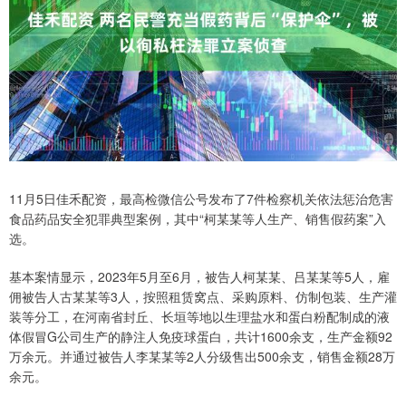
11月5日佳禾配资，最高检微信公号发布了7件检察机关依法惩治危害
食品药品安全犯罪典型案例，其中“柯某某等人生产、销售假药案”入
选。
基本案情显示，2023年5月至6月，被告人柯某某、吕某某等5人，雇
佣被告人古某某等3人，按照租赁窝点、采购原料、仿制包装、生产灌
装等分工，在河南省封丘、长垣等地以生理盐水和蛋白粉配制成的液
体假冒G公司生产的静注人免疫球蛋白，共计1600余支，生产金额92
万余元。并通过被告人李某某等2人分级售出500余支，销售金额28万
余元。