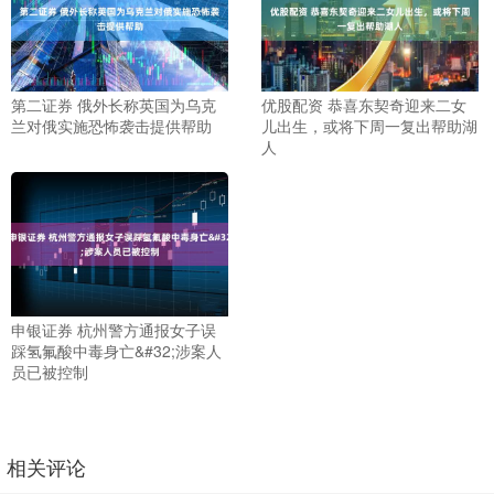
第二证券 俄外长称英国为乌克
优股配资 恭喜东契奇迎来二女
兰对俄实施恐怖袭击提供帮助
儿出生，或将下周一复出帮助湖
人
申银证券 杭州警方通报女子误
踩氢氟酸中毒身亡&#32;涉案人
员已被控制
相关评论