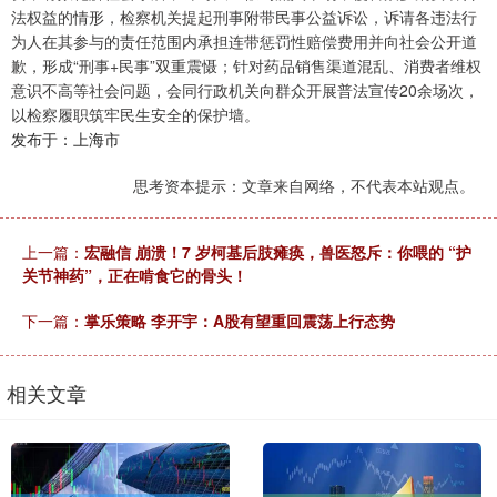
法权益的情形，检察机关提起刑事附带民事公益诉讼，诉请各违法行
为人在其参与的责任范围内承担连带惩罚性赔偿费用并向社会公开道
歉，形成“刑事+民事”双重震慑；针对药品销售渠道混乱、消费者维权
意识不高等社会问题，会同行政机关向群众开展普法宣传20余场次，
以检察履职筑牢民生安全的保护墙。
发布于：上海市
思考资本提示：文章来自网络，不代表本站观点。
上一篇：
宏融信 崩溃！7 岁柯基后肢瘫痪，兽医怒斥：你喂的 “护
关节神药”，正在啃食它的骨头！
下一篇：
掌乐策略 李开宇：A股有望重回震荡上行态势
相关文章