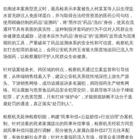
在阐述本案典型意义时，最高检表示本案被告人柯某某等人以生理盐
水冒充静注人免疫球蛋白，并与取得合法经营资质的医药公司勾结，
使用精确仿制的药品“追溯码”，将“黑作坊”药品“洗白”身份，使其在流
通环节具有表面的真实性，这种制假并套码的行为不仅对人民群众生
命健康造成威胁，还使本应作为药品“身份证”的“追溯码”反而成为混淆
视听的工具，严重破坏了药品追溯体系的安全性和可信度。检察机关
在打击犯罪的基础上，会同公安机关跨五省最大限度地追回已流入市
场假药，以检察履职守护人民群众生命健康。
针对该案链条长、跨区域的特点，检察机关通过立案监督和引导侦
查，从终端销售线索入手，建议公安机关系统性地深挖上游生产源
头、下游销售网络，成功追捕追诉多名漏犯，捣毁假药生产销售网
络。司法腐败与危害食品药品安全犯罪交织，容易导致不法分子继续
犯罪，扩大危害范围，只有打掉“保护伞”，才能彻底斩断不法分子逃
避处罚的通道，真正落实“处罚到人”。
检察机关延伸检察职能，构建“民事补偿+公益赔偿+行业治理”办案机
制。针对涉案的死者家属提出的民事补偿事项，检察机关经双方同意
就民事补偿问题进行调解，部分被告人家属自愿补偿27万元佳禾配
资，有效化解社会矛盾；针对大量假药流入市场，侵害众多消费者合