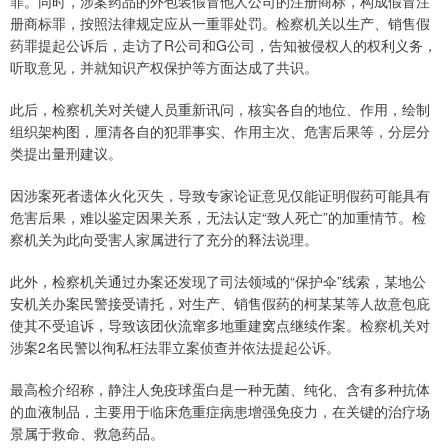
罪。同时，涉案药品的外包装假冒他人公司的注册商标，构成假冒注
册商标罪，按照法律规定应从一重罪处罚。检察机关以生产、销售假
药罪提起公诉后，走访了R公司和G公司，告知被侵权人的权利义务，
听取意见，并就知识产权保护等方面达成了共识。
此后，检察机关对关键人员重新讯问，核实各自的地位、作用，绘制
组织架构图，厘清各自的犯罪事实、作用主次、危害后果等，分层分
类提出量刑建议。
因涉案死者遗体火化灭失，导致专家论证意见仅能证明假药可能具有
危害后果，难以鉴定因果关系，无法认定“致人死亡”的加重情节。检
察机关为此向受害人家属进行了充分的释法说理。
此外，检察机关通过办案还发现了司法领域的“保护伞”线索，某地公
安机关办案民警接受请托，对生产、销售假药的柯某某等人故意包庇
使其不受追诉，导致该团伙流窜多地重建窝点继续作案。检察机关对
涉案2名民警以徇私枉法罪立案侦查并依法提起公诉。
最高检介绍称，静注人免疫球蛋白是一种无菌、纯化、含有多种抗体
的血液制品，主要用于临床危重症病患增强免疫力，在关键的治疗场
景属于救命、救急药品。