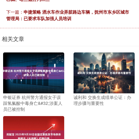
下一篇：
申捷策略 洒水车作业弄脏路边车辆，抚州市东乡区城市
管理局：已要求车队加强人员培训
相关文章
申银证券 杭州警方通报女子误
诚利和 交换生成绩单公证：办
踩氢氟酸中毒身亡&#32;涉案人
理步骤与重要性
员已被控制