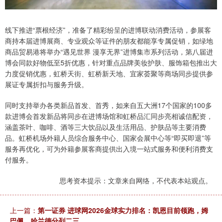
线下推进“票根经济”，准备了精彩纷呈的进博联动消费活动，参展客
商持本届进博展商、专业观众等证件的朋友都能享专属促销，如绿地
商品贸易港将举办“遇见世界 漫享无界”进博集市系列活动，第八届进
博会同款好物低至5折优惠，针对重点品牌美妆护肤、服饰箱包推出大
力度促销优惠，虹桥天街、虹桥新天地、宜家荟聚等商场同步提供参
展证专属折扣与服务升级。
同时支持举办各类新品首发、首秀，如来自五大洲17个国家的100多
款进博会首发新品将同步在进博场馆和虹桥品汇同步亮相诚信配资，
涵盖茶叶、咖啡、酒等三大饮品以及生活用品、护肤品等主要消费
品。虹桥机场外籍人员综合服务中心、国家会展中心等“即买即退”等
服务再优化，可为外籍参展客商提供出入境一站式服务和便利消费支
付服务。
思考资本提示：文章来自网络，不代表本站观点。
上一篇：
第一证券 进球网2026金球实力排名：凯恩目前领跑，姆
巴佩、哈兰德分列二三