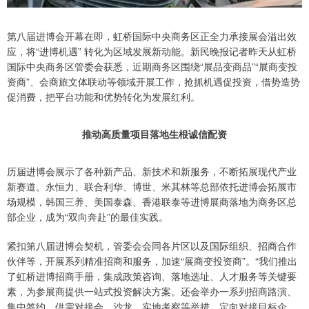
第八届进博会开幕在即，虹桥国际中央商务区正全力承接展会溢出效
应，将“进博机遇” 转化为区域发展新动能。新民晚报记者昨天从虹桥
国际中央商务区管委会获悉，近期商务区围绕“展品变商品”“展商变投
资商”、会商旅文体联动等领域开展工作，抢抓机遇促投资，借势造势
促消费，把平台功能和优势转化为发展红利。
推动高质量项目落地生根诚信配资
历届进博会展示了各种新产品、新技术和新服务，不断拓展现代产业
新赛道。永恒力、联合利华、博世、米其林等总部依托进博会拓展市
场规模，韩国三养、美国泰森、香港联泰等进博展商落地为商务区总
部企业，成为“双向奔赴”的最佳实践。
紧扣第八届进博会契机，管委会会同各片区以及国际组织、招商合作
伙伴等，开展系列精准招商和服务，加速“展商变投资商”。“我们推出
了虹桥进博招商手册，集成政策咨询、落地选址、人才服务等关键要
素，为参展商提供一站式投资解决方案。还会举办一系列招商路演、
集中签约、供需对接会、沙龙、实地考察等举措，定向对接目标企