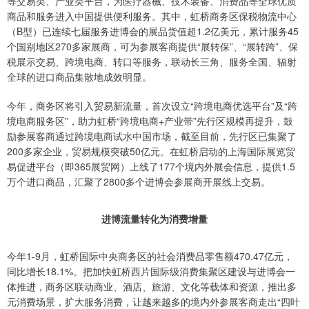
等交易类、产业类平台，为医疗器械、技术装备、消费品等全球优质
商品和服务进入中国提供便利服务。其中，虹桥商务区保税物流中心
（B型）已连续七届服务进博会的展品货值超1.2亿美元，累计服务45
个国别地区270多家展商，可为参展客商提供“展转保”、“展转跨”、保
税展示交易、跨境电商、转口等服务，联动长三角、服务全国、辐射
全球的进口商品集散地成效明显。
今年，商务区将引入贸易新流量，首次设立“跨境电商优选平台”及“跨
境电商服务区”，助力虹桥“跨境电商+产业带”先行区规模再提升，鼓
励参展客商通过跨境电商试水中国市场，截至目前，先行区已集聚了
200多家企业，贸易规模突破50亿元。在虹桥启动的上海国际展览贸
易促进平台（即365展贸网）上线了177个境内外展会信息，提供1.5
万个进口商品，汇聚了2800多个进博会参展商开展线上交易。
进博流量转化为消费增量
今年1-9月，虹桥国际中央商务区的社会消费品零售额470.47亿元，
同比增长18.1%。把加快虹桥西片国际级消费集聚区建设与进博会一
体推进，商务区联动商业、酒店、旅游、文化等载体和资源，推出多
元消费场景，扩大服务消费，让越来越多的境内外参展客商走出“四叶