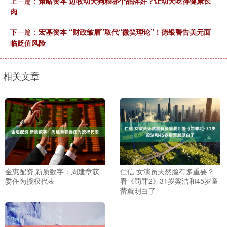
上一篇：
策略资本 边牧幼犬狗粮哪个品牌好？让幼犬吃得健康长
肉
下一篇：
宏基资本 “财政皱眉”取代“微笑理论”！德银警告美元面
临贬值风险
相关文章
金惠配资 新质数字：周建章获
仁信 女演员天然脸有多重要？
委任为授权代表
看《罚罪2》31岁梁洁和45岁童
蕾就明白了