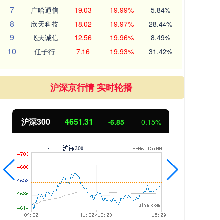
7
广哈通信
19.03
19.99%
5.84%
8
欣天科技
18.02
19.97%
28.44%
9
飞天诚信
12.56
19.96%
8.49%
10
任子行
7.16
19.93%
31.42%
沪深京行情 实时轮播
沪深300
4651.31
北
-6.85
-0.15%