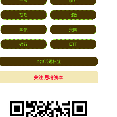
一浪
债券
菇质
指数
国债
美国
银行
ETF
全部话题标签
关注 思考资本