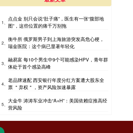
点点金 别只会说“肚子痛”，医生有一张“腹部地
1、
图”，这些位置的痛千万别拖
衡牛所 俄罗斯男子到上海旅游突发高危心梗，
2、
瑞金医院：这个病已显著年轻化
融易富 每10个男生中9个可能感染HPV，青年群
3、
体处于首个感染高峰
老品牌速配 西安银行年度分红方案遭大股东全
4、
票 ＂弃权＂，资产风险加速暴露
大金牛 涛涛车业冲击“A+H”：美国依赖症推高经
5、
营风险