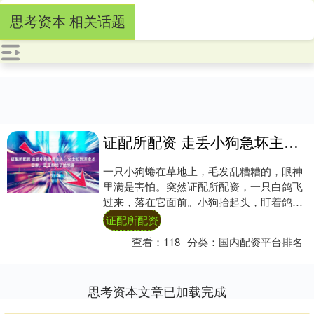
思考资本 相关话题
证配所配资 走丢小狗急坏主人，女士忙到深夜才回家，豆豆却给了她惊喜
一只小狗蜷在草地上，毛发乱糟糟的，眼神
里满是害怕。突然证配所配资，一只白鸽飞
过来，落在它面前。小狗抬起头，盯着鸽
子，眼睛里透着无助，像在求救一样。 一个
证配所配资
女士慢慢....
查看：
118
分类：
国内配资平台排名
思考资本文章已加载完成