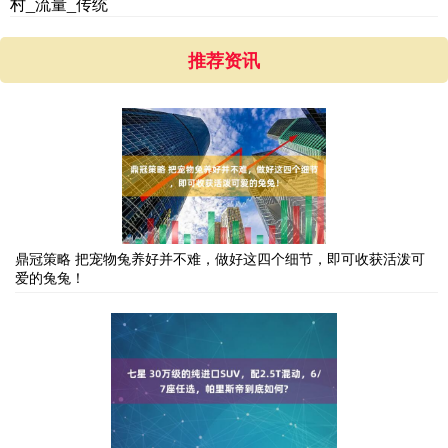
村_流量_传统
推荐资讯
鼎冠策略 把宠物兔养好并不难，做好这四个细节，即可收获活泼可
爱的兔兔！