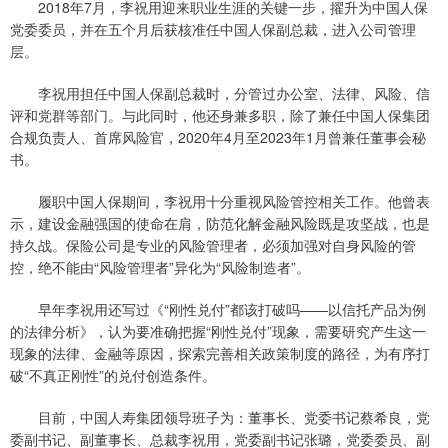
2018年7月，李祝用迎来职业生涯的关键一步，擢升为中国人保
党委委员，并在五个月后获核准任中国人保副总裁，进入公司管理
层。
李祝用担任中国人保副总裁时，分管过办公室、法律、风险、信
评和党群等部门。与此同时，他还身兼多职，除了兼任中国人保集团
合规负责人、首席风险官，2020年4月至2023年1月曾兼任董事会秘
书。
履职中国人保期间，李祝用十分重视风险管控相关工作。他曾表
示，建设金融强国的使命在肩，防范化解金融风险既是攻坚战，也是
持久战。保险公司是专业的风险管理者，必须加强对自身风险的管
控，绝不能由“风险管理者”异化为“风险制造者”。
早年李祝用还写过《“刚性兑付”都该打破吗——以信托产品为例
的法律分析》，认为要准确把握“刚性兑付”现象，需要研究产生这一
现象的法律、金融等原因，探索完善相关政策制度的路径，为有序打
破“不真正刚性”的兑付创造条件。
目前，中国人寿集团领导班子为：董事长、党委书记蔡希良，党
委副书记、副董事长、总裁李祝用，党委副书记张璐，党委委员、副