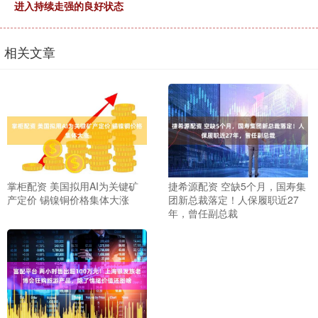
进入持续走强的良好状态
相关文章
掌柜配资 美国拟用AI为关键矿
捷希源配资 空缺5个月，国寿集
产定价 锡镍铜价格集体大涨
团新总裁落定！人保履职近27
年，曾任副总裁