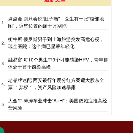
点点金 别只会说“肚子痛”，医生有一张“腹部地
1、
图”，这些位置的痛千万别拖
衡牛所 俄罗斯男子到上海旅游突发高危心梗，
2、
瑞金医院：这个病已显著年轻化
融易富 每10个男生中9个可能感染HPV，青年群
3、
体处于首个感染高峰
老品牌速配 西安银行年度分红方案遭大股东全
4、
票 ＂弃权＂，资产风险加速暴露
大金牛 涛涛车业冲击“A+H”：美国依赖症推高经
5、
营风险