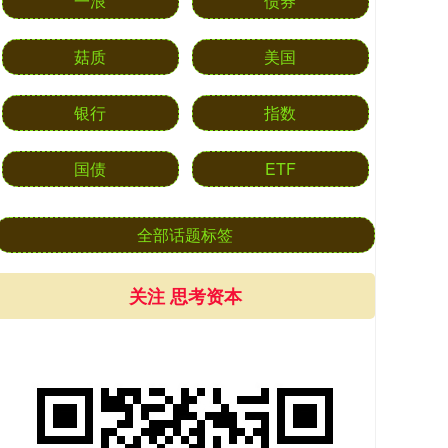
一浪
债券
菇质
美国
银行
指数
国债
ETF
全部话题标签
关注 思考资本