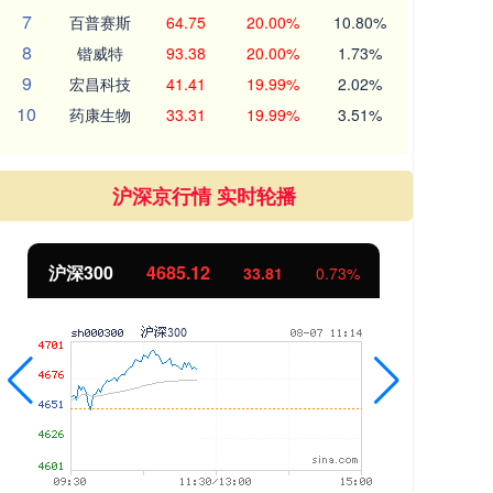
7
百普赛斯
64.75
20.00%
10.80%
8
锴威特
93.38
20.00%
1.73%
9
宏昌科技
41.41
19.99%
2.02%
10
药康生物
33.31
19.99%
3.51%
沪深京行情 实时轮播
沪深300
4685.12
北
33.81
0.73%